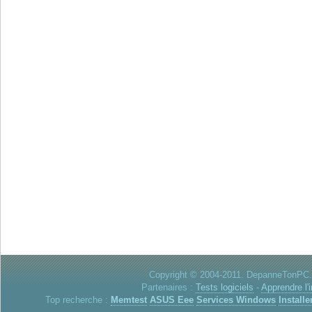
Copyright © 2004-2011. DepanneTonPC. 
Partenaires :
Tests logiciels
-
Apprendre l'
Top recherche :
Memtest
ASUS Eee
Services Windows
Installe