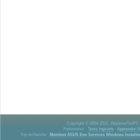
Copyright © 2004-2011. DepanneTonPC. 
Partenaires :
Tests logiciels
-
Apprendre l'
Top recherche :
Memtest
ASUS Eee
Services Windows
Installe