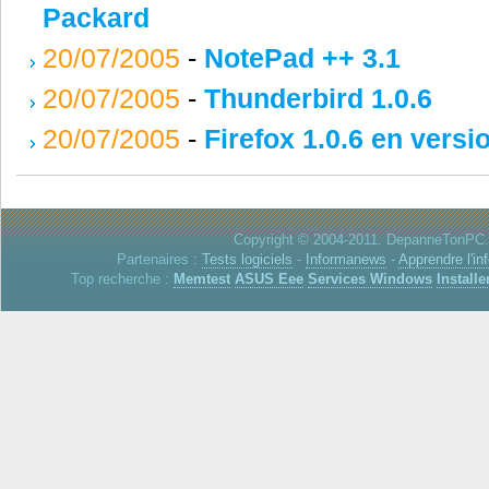
Packard
20/07/2005
-
NotePad ++ 3.1
20/07/2005
-
Thunderbird 1.0.6
20/07/2005
-
Firefox 1.0.6 en versi
Copyright © 2004-2011. DepanneTonPC. 
Partenaires :
Tests logiciels
-
Informanews
-
Apprendre l'in
Top recherche :
Memtest
ASUS Eee
Services Windows
Installe