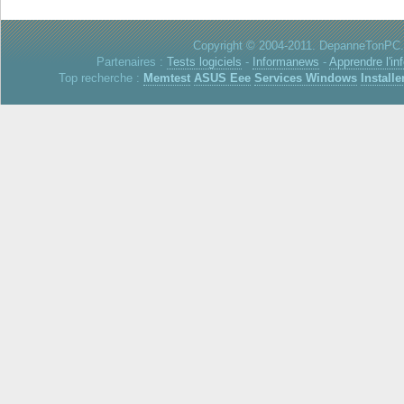
Copyright © 2004-2011. DepanneTonPC. 
Partenaires :
Tests logiciels
-
Informanews
-
Apprendre l'in
Top recherche :
Memtest
ASUS Eee
Services Windows
Installe