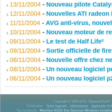
13/11/2004
-
Nouveau pilote Cataly
12/11/2004
-
Nouvelles ATI radeon
11/11/2004
-
AVG anti-virus, nouvel
10/11/2004
-
Nouveau moteur de re
09/11/2004
-
Le test de Half Life²
09/11/2004
-
Sortie officielle de fire
08/11/2004
-
Nouvelle offre chez n
08/11/2004
-
Un nouveau logiciel po
06/11/2004
-
Un nouveau logiciel p
Copyright © 2004-2011. DepanneTonPC. 
Partenaires :
Tests logiciels
-
Informanews
-
Apprendre l'in
Top recherche :
Memtest
ASUS Eee
Services Windows
Installe