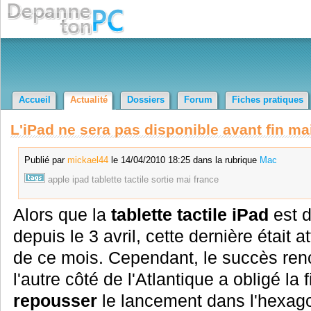
Accueil
Actualité
Dossiers
Forum
Fiches pratiques
L'iPad ne sera pas disponible avant fin ma
Publié par
mickael44
le 14/04/2010 18:25 dans la rubrique
Mac
apple
ipad
tablette
tactile
sortie
mai
france
Alors que la
tablette tactile
iPad
est d
depuis le 3 avril, cette dernière était 
de ce mois. Cependant, le succès renco
l'autre côté de l'Atlantique a obligé la
repousser
le lancement dans l'hexago