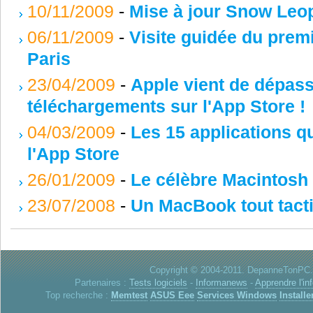
10/11/2009
-
Mise à jour Snow Leop
06/11/2009
-
Visite guidée du premi
Paris
23/04/2009
-
Apple vient de dépasse
téléchargements sur l'App Store !
04/03/2009
-
Les 15 applications q
l'App Store
26/01/2009
-
Le célèbre Macintosh 
23/07/2008
-
Un MacBook tout tacti
Copyright © 2004-2011. DepanneTonPC. 
Partenaires :
Tests logiciels
-
Informanews
-
Apprendre l'in
Top recherche :
Memtest
ASUS Eee
Services Windows
Installe