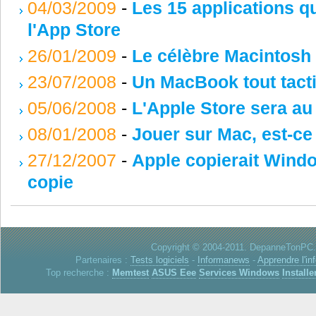
04/03/2009
-
Les 15 applications q
l'App Store
26/01/2009
-
Le célèbre Macintosh 
23/07/2008
-
Un MacBook tout tacti
05/06/2008
-
L'Apple Store sera au
08/01/2008
-
Jouer sur Mac, est-ce
27/12/2007
-
Apple copierait Window
copie
Copyright © 2004-2011. DepanneTonPC. 
Partenaires :
Tests logiciels
-
Informanews
-
Apprendre l'in
Top recherche :
Memtest
ASUS Eee
Services Windows
Installe