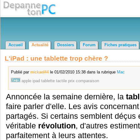
Accueil
Actualité
Dossiers
Forum
Fiches pratiques
L'iPad : une tablette trop chère ?
Publié par
mickael44
le 01/02/2010 15:38 dans la rubrique
Mac
apple
ipad
tablette
tactile
prix
comparaison
Annoncée la semaine dernière, la
tabl
faire parler d'elle. Les avis concernant
partagés. Si certains semblent déçus e
véritable
révolution
, d'autres estimen
parfaitement à leurs attentes.