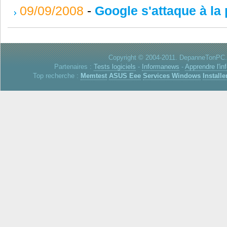
09/09/2008
-
Google s'attaque à la 
Copyright © 2004-2011. DepanneTonPC. 
Partenaires :
Tests logiciels
-
Informanews
-
Apprendre l'in
Top recherche :
Memtest
ASUS Eee
Services Windows
Installe