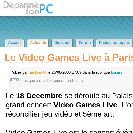
Accueil
Actualité
Dossiers
Forum
Fiches pratiques
Le Video Games Live à Paris
Publié par
mickael44
le 26/08/2008 17:09 dans la rubrique
Loisirs
musique
jeu
video
concert
orchestre
Le
18 Décembre
se déroule au Palais
grand concert
Video Games Live
. L'
réconcilier jeu vidéo et 5ème art.
Video Games Live est le concert évén