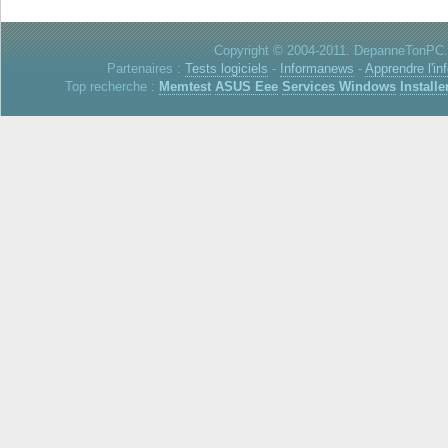
Copyright © 2004-2011. DepanneTonPC. 
Partenaires :
Tests logiciels
-
Informanews
-
Apprendre l'in
Top recherche :
Memtest
ASUS Eee
Services Windows
Installe