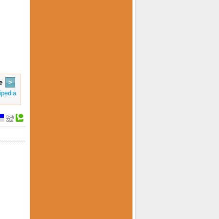
e
>
ipedia