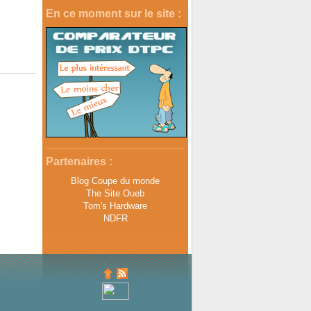
En ce moment sur le site :
Partenaires :
Blog Coupe du monde
The Site Oueb
Tom's Hardware
NDFR