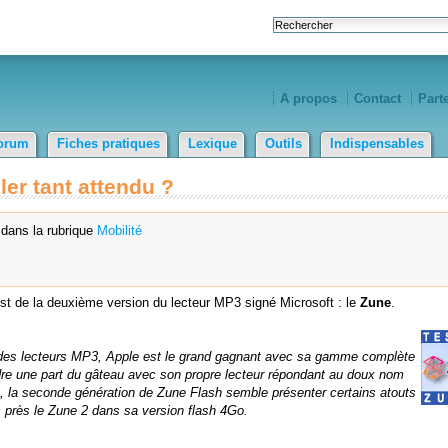
A propos
Contact
Part
orum
Fiches pratiques
Lexique
Outils
Indispensables
ller tant attendu ?
dans la rubrique
Mobilité
test de la deuxième version du lecteur MP3 signé Microsoft : le
Zune
.
hé des lecteurs MP3, Apple est le grand gagnant avec sa gamme complète
ndre une part du gâteau avec son propre lecteur répondant au doux nom
, la seconde génération de Zune Flash semble présenter certains atouts
 près le Zune 2 dans sa version flash 4Go.