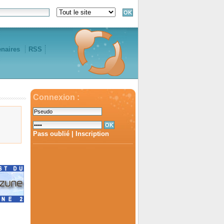
enaires
RSS
Connexion :
Pass oublié
|
Inscription