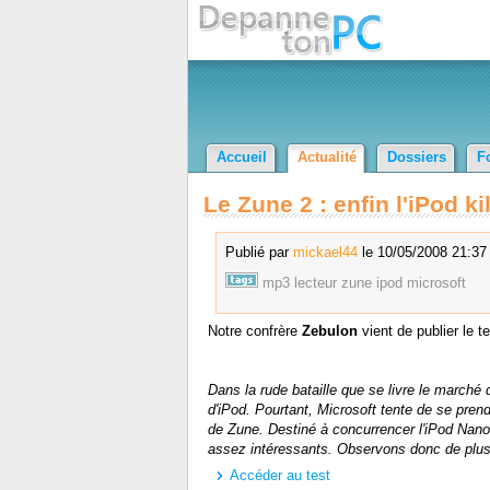
Accueil
Actualité
Dossiers
F
Le Zune 2 : enfin l'iPod ki
Publié par
mickael44
le 10/05/2008 21:37 
mp3
lecteur
zune
ipod
microsoft
Notre confrère
Zebulon
vient de publier le 
Dans la rude bataille que se livre le marc
d'iPod. Pourtant, Microsoft tente de se pre
de Zune. Destiné à concurrencer l'iPod Nano
assez intéressants. Observons donc de plus
Accéder au test