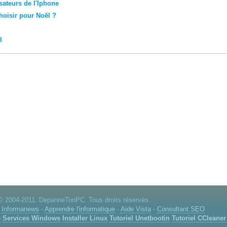
sateurs de l'Iphone
hoisir pour Noël ?
l
© 2004-2011. DepanneTonPC. Tous droits réservés.
-
Informanews
-
Apprendre l'informatique
-
Aide Vista
-
Consultant SEO
e
Services Windows
Installer Linux
Tutoriel Unetbootin
Tutoriel CCleaner