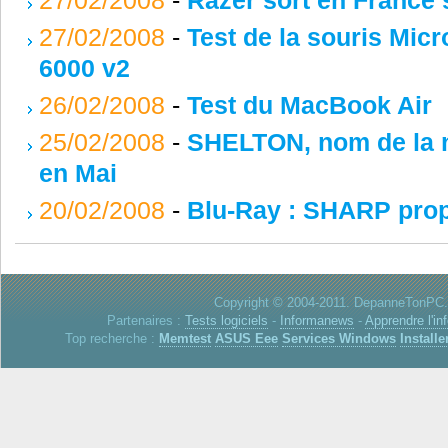
27/02/2008
-
Test de la souris Mic
6000 v2
26/02/2008
-
Test du MacBook Air
25/02/2008
-
SHELTON, nom de la no
en Mai
20/02/2008
-
Blu-Ray : SHARP prop
Copyright © 2004-2011. DepanneTonPC. 
Partenaires :
Tests logiciels
-
Informanews
-
Apprendre l'in
Top recherche :
Memtest
ASUS Eee
Services Windows
Installe