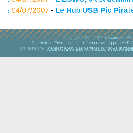
04/07/2007
-
Le Hub USB Pic Pirate
Copyright © 2004-2011. DepanneTonPC. 
Partenaires :
Tests logiciels
-
Informanews
-
Apprendre l'in
Top recherche :
Memtest
ASUS Eee
Services Windows
Installe