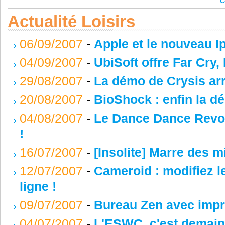
C
Actualité Loisirs
06/09/2007
-
Apple et le nouveau I
04/09/2007
-
UbiSoft offre Far Cry, 
29/08/2007
-
La démo de Crysis arr
20/08/2007
-
BioShock : enfin la d
04/08/2007
-
Le Dance Dance Revol
!
16/07/2007
-
[Insolite] Marre des mi
12/07/2007
-
Cameroid : modifiez l
ligne !
09/07/2007
-
Bureau Zen avec imp
04/07/2007
-
L'ESWC, c'est demain