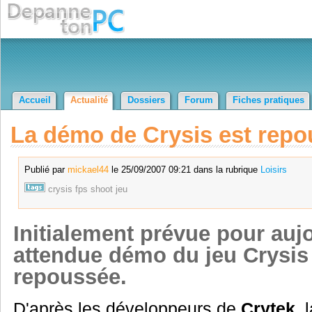
Accueil
Actualité
Dossiers
Forum
Fiches pratiques
La démo de Crysis est rep
Publié par
mickael44
le 25/09/2007 09:21 dans la rubrique
Loisirs
crysis
fps
shoot
jeu
Initialement prévue pour aujo
attendue démo du jeu Crysis 
repoussée.
D'après les développeurs de
Crytek
, 