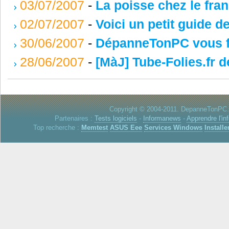
03/07/2007
-
La poisse chez le fra
02/07/2007
-
Voici un petit guide d
30/06/2007
-
DépanneTonPC vous fa
28/06/2007
-
[MàJ] Tube-Folies.fr d
Copyright © 2004-2011. DepanneTonPC. 
Partenaires :
Tests logiciels
-
Informanews
-
Apprendre l'in
Top recherche :
Memtest
ASUS Eee
Services Windows
Installe