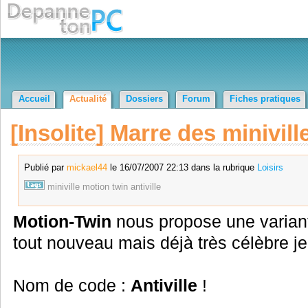
Accueil
Actualité
Dossiers
Forum
Fiches pratiques
[Insolite] Marre des minivill
Publié par
mickael44
le 16/07/2007 22:13 dans la rubrique
Loisirs
miniville
motion
twin
antiville
Motion-Twin
nous propose une variant
tout nouveau mais déjà très célèbre j
Nom de code :
Antiville
!