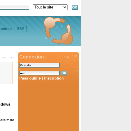
enaires
RSS
Connexion :
Pass oublié
|
Inscription
indows
lateur ne