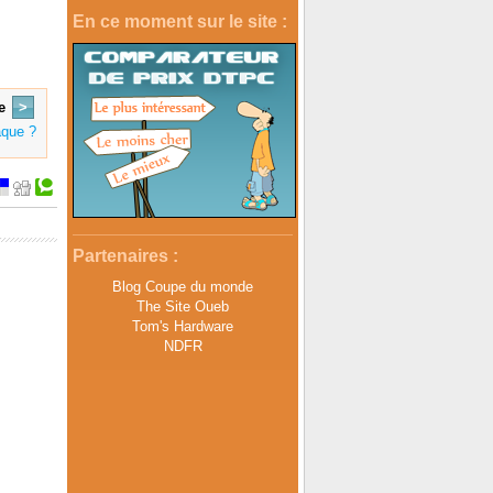
En ce moment sur le site :
e
>
aque ?
Partenaires :
Blog Coupe du monde
The Site Oueb
Tom's Hardware
NDFR