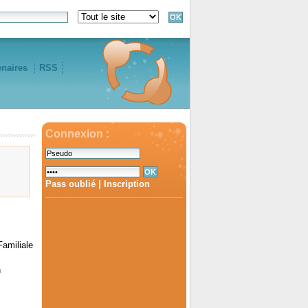
enaires
RSS
Connexion :
Pass oublié
|
Inscription
Familiale
n