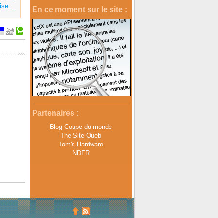
ise ...
En ce moment sur le site :
Partenaires :
Blog Coupe du monde
The Site Oueb
Tom's Hardware
NDFR