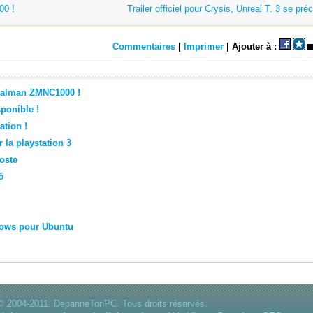
00 !
Trailer officiel pour Crysis, Unreal T. 3 se préc
Commentaires
|
Imprimer
| Ajouter à :
Zalman ZMNC1000 !
ponible !
ation !
 la playstation 3
poste
5
dows pour Ubuntu
© 2004-2011. DepanneTonPC. Tous droits réservés.