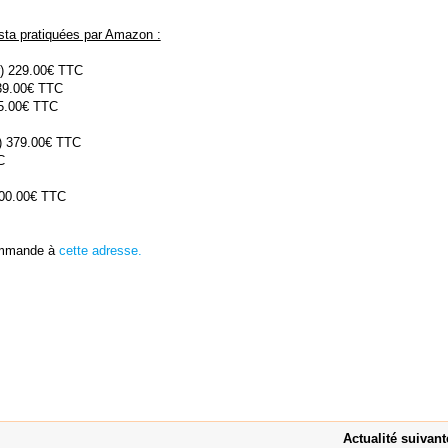
sta pratiquées par Amazon :
r) 229.00€ TTC
39.00€ TTC
05.00€ TTC
r) 379.00€ TTC
C
300.00€ TTC
commande à
cette adresse.
Actualité suivant