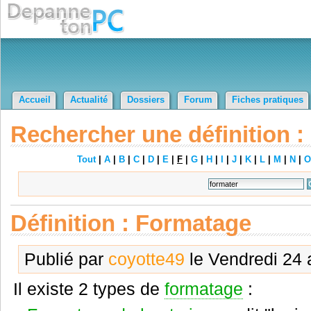
Accueil
Actualité
Dossiers
Forum
Fiches pratiques
Rechercher une définition :
Tout
|
A
|
B
|
C
|
D
|
E
|
F
|
G
|
H
|
I
|
J
|
K
|
L
|
M
|
N
|
O
Définition : Formatage
Publié par
coyotte49
le Vendredi 24 
Il existe 2 types de
formatage
: