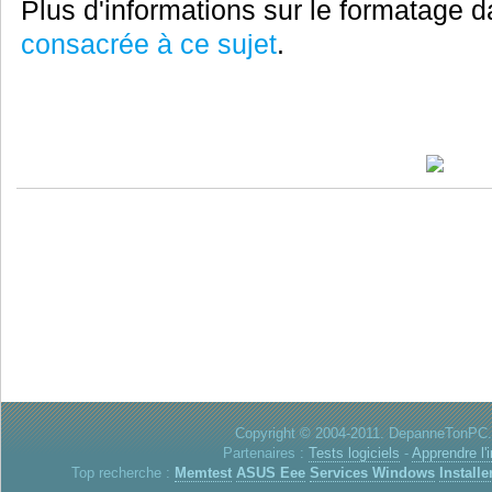
Plus d'informations sur le formatage 
consacrée à ce sujet
.
Copyright © 2004-2011. DepanneTonPC. 
Partenaires :
Tests logiciels
-
Apprendre l'
Top recherche :
Memtest
ASUS Eee
Services Windows
Installe