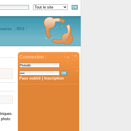
enaires
RSS
Connexion :
Pass oublié
|
Inscription
ériques.
 photo