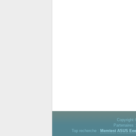
Copyright 
Partenaires 
Top recherche :
Memtest
ASUS Ee