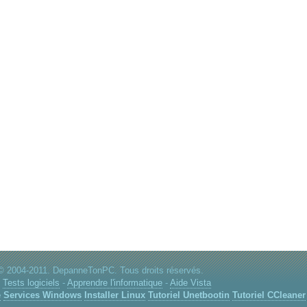
© 2004-2011. DepanneTonPC. Tous droits réservés.
:
Tests logiciels
-
Apprendre l'informatique
-
Aide Vista
e
Services Windows
Installer Linux
Tutoriel Unetbootin
Tutoriel CCleaner