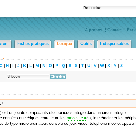
A propos
Contact
Part
orum
Fiches pratiques
Lexique
Outils
Indispensables
 :
G
|
H
|
I
|
J
|
K
|
L
|
M
|
N
|
O
|
P
|
Q
|
R
|
S
|
T
|
U
|
V
|
W
|
X
|
Y
|
Z
07
) est un jeu de composants électroniques intégré dans un circuit intégré
de données numériques entre le ou les
processeur
(s), la mémoire et les périph
s de type micro-ordinateur, console de jeux vidéo, téléphone mobile, appareil