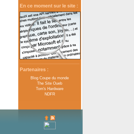
En ce moment sur le site :
Partenaires :
Blog Coupe du monde
The Site Oueb
Tom's Hardware
NDFR