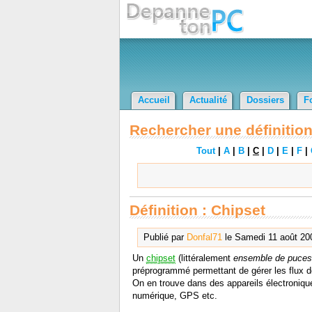
Accueil
Actualité
Dossiers
F
Rechercher une définition
Tout
|
A
|
B
|
C
|
D
|
E
|
F
|
Définition : Chipset
Publié par
Donfal71
le Samedi 11 août 20
Un
chipset
(littéralement
ensemble de puces
préprogrammé permettant de gérer les flux 
On en trouve dans des appareils électronique
numérique, GPS etc.