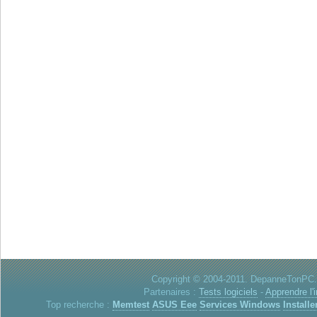
Copyright © 2004-2011. DepanneTonPC. 
Partenaires :
Tests logiciels
-
Apprendre l'
Top recherche :
Memtest
ASUS Eee
Services Windows
Installe