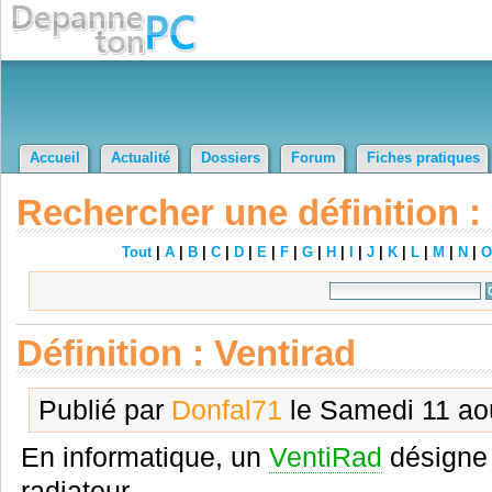
Accueil
Actualité
Dossiers
Forum
Fiches pratiques
Rechercher une définition :
Tout
|
A
|
B
|
C
|
D
|
E
|
F
|
G
|
H
|
I
|
J
|
K
|
L
|
M
|
N
|
O
Définition : Ventirad
Publié par
Donfal71
le Samedi 11 ao
En informatique, un
VentiRad
désigne 
radiateur.