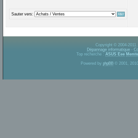
Sauter vers:
Copyright © 2004-2011.
Dépannage informatique
-
Co
Top recherche :
ASUS Eee
Memte
Powered by
phpBB
© 2001, 2010