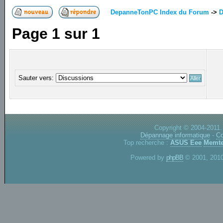
DepanneTonPC Index du Forum
->
D
Page
1
sur
1
Sauter vers:
Copyright © 2004-2011.
Dépannage informatique
-
Co
Top recherche :
ASUS Eee
Memte
Powered by
phpBB
© 2001, 2010