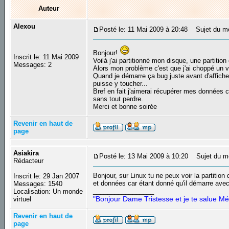
Auteur
Alexou
Posté le: 11 Mai 2009 à 20:48
Sujet du me
Bonjour!
Inscrit le: 11 Mai 2009
Voilà j'ai partitionné mon disque, une partition
Messages: 2
Alors mon problème c'est que j'ai choppé un v
Quand je démarre ça bug juste avant d'affiche
puisse y toucher...
Bref en fait j'aimerai récupérer mes donnée
sans tout perdre.
Merci et bonne soirée
Revenir en haut de
page
Asiakira
Posté le: 13 Mai 2009 à 10:20
Sujet du m
Rédacteur
Bonjour, sur Linux tu ne peux voir la partiti
Inscrit le: 29 Jan 2007
et données car étant donné qu'il démarre avec s
Messages: 1540
_________________
Localisation: Un monde
"Bonjour Dame Tristesse et je te salue Mé
virtuel
Revenir en haut de
page