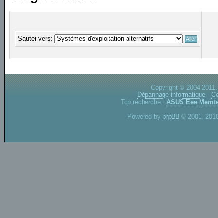
Sauter vers:
Copyright © 2004-2011.
Dépannage informatique
-
Co
Top recherche :
ASUS Eee
Memte
Powered by
phpBB
© 2001, 2010