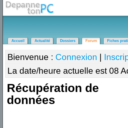
Accueil
Actualité
Dossiers
Forum
Fiches prat
Bienvenue :
Connexion
|
Inscri
La date/heure actuelle est 08 
Récupération de
données