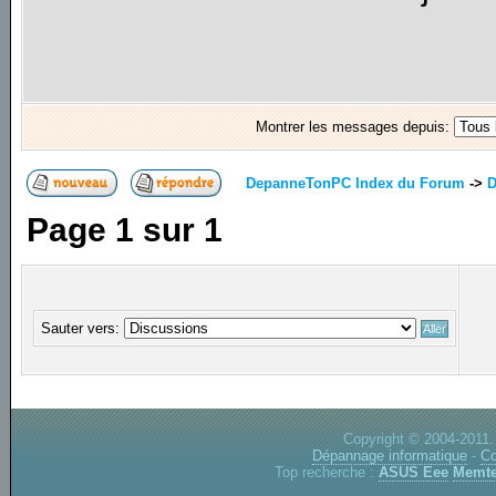
Montrer les messages depuis:
DepanneTonPC Index du Forum
->
D
Page
1
sur
1
Sauter vers:
Copyright © 2004-2011.
Dépannage informatique
-
Co
Top recherche :
ASUS Eee
Memte