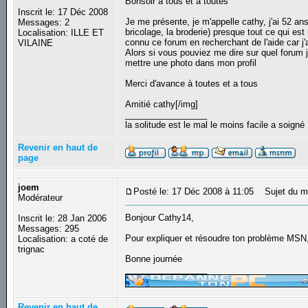
Bonsoir a tous et à toutes
Inscrit le: 17 Déc 2008
Je me présente, je m'appelle cathy, j'ai 52 ans
Messages: 2
bricolage, la broderie) presque tout ce qui es
Localisation: ILLE ET
connu ce forum en recherchant de l'aide car j
VILAINE
Alors si vous pouviez me dire sur quel forum j
mettre une photo dans mon profil
Merci d'avance à toutes et a tous
Amitié cathy[/img]
_________________
la solitude est le mal le moins facile a soigné
Revenir en haut de
page
joem
Posté le: 17 Déc 2008 à 11:05
Sujet du m
Modérateur
Bonjour Cathy14,
Inscrit le: 28 Jan 2006
Messages: 295
Pour expliquer et résoudre ton problème MSN,
Localisation: a coté de
trignac
Bonne journée
_________________
Revenir en haut de