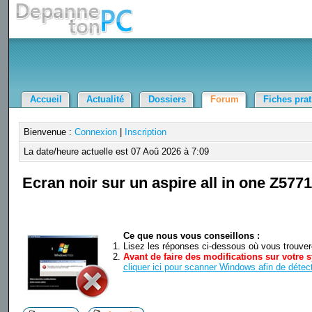
Accueil
Actualité
Dossiers
Forum
Fiches pra
Bienvenue :
Connexion
|
Inscription
La date/heure actuelle est 07 Aoû 2026 à 7:09
Ecran noir sur un aspire all in one Z5771
Ce que nous vous conseillons :
Lisez les réponses ci-dessous où vous trouverez
Avant de faire des modifications sur votre s
cliquer ici pour scanner Windows afin de détect