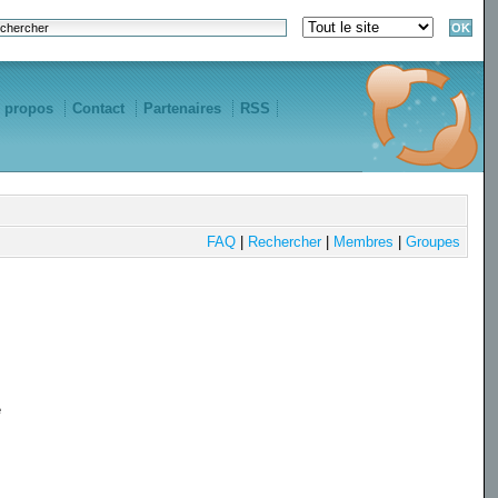
 propos
Contact
Partenaires
RSS
FAQ
|
Rechercher
|
Membres
|
Groupes
e