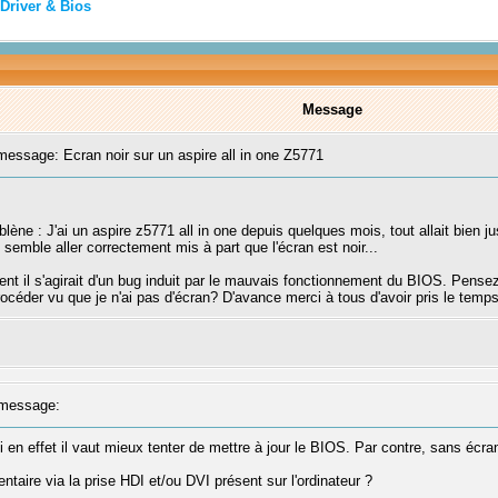
Driver & Bios
Message
ssage: Ecran noir sur un aspire all in one Z5771
ène : J'ai un aspire z5771 all in one depuis quelques mois, tout allait bien ju
semble aller correctement mis à part que l'écran est noir...
ent il s'agirait d'un bug induit par le mauvais fonctionnement du BIOS. Pens
océder vu que je n'ai pas d'écran? D'avance merci à tous d'avoir pris le temps
message:
 en effet il vaut mieux tenter de mettre à jour le BIOS. Par contre, sans écran, 
aire via la prise HDI et/ou DVI présent sur l'ordinateur ?