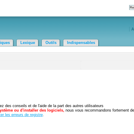
A
tiques
Lexique
Outils
Indispensables
 des conseils et de l'aide de la part des autres utilisateurs
ystème ou d'installer des logiciels,
nous vous recommandons fortement d
er les erreurs de registre
.