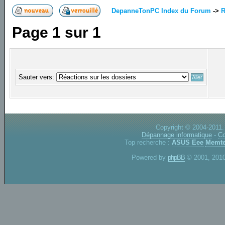
DepanneTonPC Index du Forum
->
R
Page
1
sur
1
Sauter vers:
Copyright © 2004-2011.
Dépannage informatique
-
Co
Top recherche :
ASUS Eee
Memte
Powered by
phpBB
© 2001, 2010