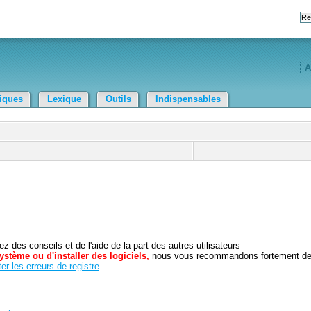
A
tiques
Lexique
Outils
Indispensables
 des conseils et de l'aide de la part des autres utilisateurs
ystème ou d'installer des logiciels,
nous vous recommandons fortement d
er les erreurs de registre
.