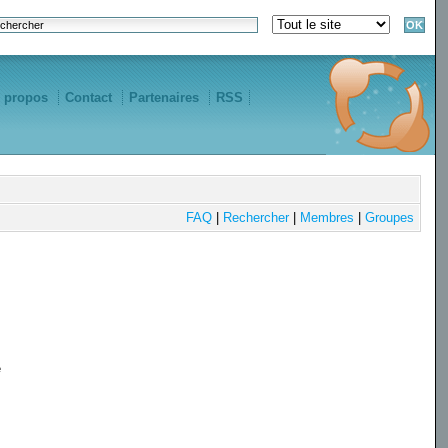
 propos
Contact
Partenaires
RSS
FAQ
|
Rechercher
|
Membres
|
Groupes
e