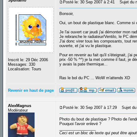
Spunamo
Posté le: 30 Sep 2007 à 2:41
Sujet du 
Bonsoir,
Oui, un bout de plastique blanc. Comme si o
Je l'ai ouvert car jeudi j'ai démonter mon ra
Je rebranche le radiateur/Ventilo, le PC dém
J'ai donc virer tous les composants, tout remi
ouverte, et j'ai vu le plastique.
Pour en revenir au fait qu'il s'éteignait, j'ai
prix -50 % ^^) je la met comme il faut, je d
Inscrit le: 29 Déc 2006
y avais la pate thermique...
Messages: 330
Localisation: Tours
Ras le bol du PC ... WoW m'attends XD
Revenir en haut de page
AlexMagnus
Posté le: 30 Sep 2007 à 17:29
Sujet du
Modérateur
Photo du bout de plastique ? Photo de l'endro
Pouquoi l'avoir enlevé ?
_________________
Ceci est un bloc de texte qui peut être ajo