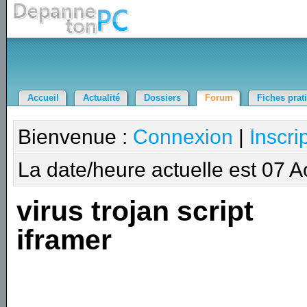
Accueil
Actualité
Dossiers
Forum
Fiches prat
Bienvenue :
Connexion
|
Inscri
La date/heure actuelle est 07 
virus trojan script
iframer