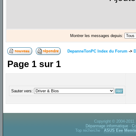
Montrer les messages depuis:
DepanneTonPC Index du Forum
->
D
Page
1
sur
1
Sauter vers:
Copyright © 2004-2011.
Dépannage informatique
-
Co
Top recherche :
ASUS Eee
Memte