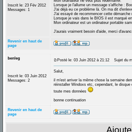
Mon ordinateur ne veut plus redémarrer.
Lorsque je l'allume un message s'affiche : 
Inscrit le: 23 Fév 2012
J'ai déjà eu ce problème là. On ma dit d'enleve
Messages: 1
J'ai essayé de recommencer cette démarche m
Lorsque je vais dans le BIOS il est marqué en
Mon ordinateur est un ordinateur portable s
J'aurais vraiment besoin d'aide, merci d'avan
Revenir en haut de
page
benleg
Posté le: 03 Juin 2012 à 21:12
Sujet du m
Salut,
Inscrit le: 03 Juin 2012
il m'est arriver la même chose la semaine derni
Messages: 2
réinstaller Windoxs etc, cependant, le disqu
toute mes données
bonne continuation
Revenir en haut de
page
Ajoute