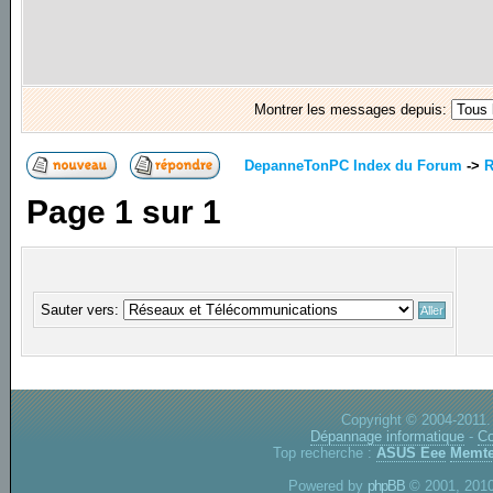
Montrer les messages depuis:
DepanneTonPC Index du Forum
->
R
Page
1
sur
1
Sauter vers:
Copyright © 2004-2011.
Dépannage informatique
-
Co
Top recherche :
ASUS Eee
Memte
Powered by
phpBB
© 2001, 2010