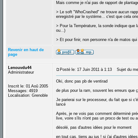
Mais comme je n'ai pas de rapport de plantage
> Le soft "WhoCrashed" ne trouve aucun rappor
enregistré par le système... c'est que cela or
> Pour la Température, la sonde indique que l
ou...)
> Et pour finir, non personne n'a de matos qui
Revenir en haut de
page
Lenouvdu44
Posté le: 17 Juin 2011 à 1:13
Sujet du me
Administrateur
Oki, donc pas pb de ventirad
Inscrit le: 01 Aoû 2005
de plus pour la ram, souvent les erreurs que 
Messages: 4919
Localisation: Grenoble
Je parierai sur le processeur, du fait que si 
lancé
Après, je ne vois pas comment déterminé précis
live, voire s'ils n'ont pas un proco de test ou a
désolé, pas d'autres idées pour le moment
en tout cas, tiens au jus ! si j'ai d'autres idée