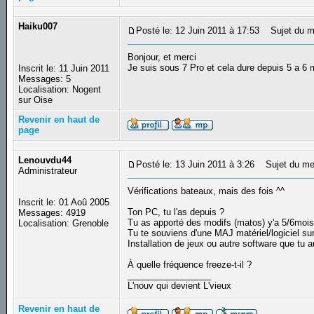
Haiku007
Posté le: 12 Juin 2011 à 17:53
Sujet du m
Bonjour, et merci
Je suis sous 7 Pro et cela dure depuis 5 a 6 
Inscrit le: 11 Juin 2011
Messages: 5
Localisation: Nogent
sur Oise
Revenir en haut de
page
Lenouvdu44
Posté le: 13 Juin 2011 à 3:26
Sujet du me
Administrateur
Vérifications bateaux, mais des fois ^^
Inscrit le: 01 Aoû 2005
Ton PC, tu l'as depuis ?
Messages: 4919
Tu as apporté des modifs (matos) y'a 5/6mois
Localisation: Grenoble
Tu te souviens d'une MAJ matériel/logiciel sur
Installation de jeux ou autre software que tu a
À quelle fréquence freeze-t-il ?
_________________
L'nouv qui devient L'vieux
Revenir en haut de