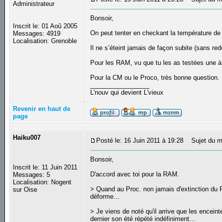
Administrateur
Bonsoir,
Inscrit le: 01 Aoû 2005
On peut tenter en checkant la température de 
Messages: 4919
Localisation: Grenoble
Il ne s’éteint jamais de façon subite (sans re
Pour les RAM, vu que tu les as testées une
Pour la CM ou le Proco, très bonne question.
_________________
L'nouv qui devient L'vieux
Revenir en haut de
page
Haiku007
Posté le: 16 Juin 2011 à 19:28
Sujet du m
Bonsoir,
Inscrit le: 11 Juin 2011
D'accord avec toi pour la RAM.
Messages: 5
Localisation: Nogent
> Quand au Proc. non jamais d'extinction du PC
sur Oise
déforme...
> Je viens de noté qu'il arrive que les encei
dernier son été répété indéfiniment...