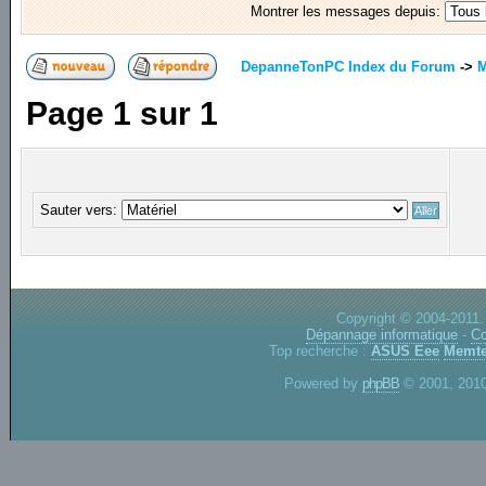
Montrer les messages depuis:
DepanneTonPC Index du Forum
->
M
Page
1
sur
1
Sauter vers:
Copyright © 2004-2011.
Dépannage informatique
-
Co
Top recherche :
ASUS Eee
Memte
Powered by
phpBB
© 2001, 2010