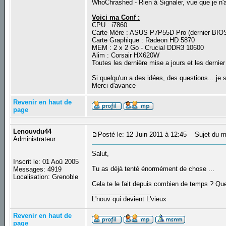
WhoChrashed - Rien à Signaler, vue que je n'a
Voici ma Conf :
CPU : i7860
Carte Mère : ASUS P7P55D Pro (dernier BIOS
Carte Graphique : Radeon HD 5870
MEM : 2 x 2 Go - Crucial DDR3 10600
Alim : Corsair HX620W
Toutes les dernière mise a jours et les dernier
Si quelqu'un a des idées, des questions... je s
Merci d'avance
Revenir en haut de
page
Lenouvdu44
Posté le: 12 Juin 2011 à 12:45
Sujet du m
Administrateur
Salut,
Inscrit le: 01 Aoû 2005
Tu as déjà tenté énormément de chose ...
Messages: 4919
Localisation: Grenoble
Cela te le fait depuis combien de temps ? Qu
_________________
L'nouv qui devient L'vieux
Revenir en haut de
page