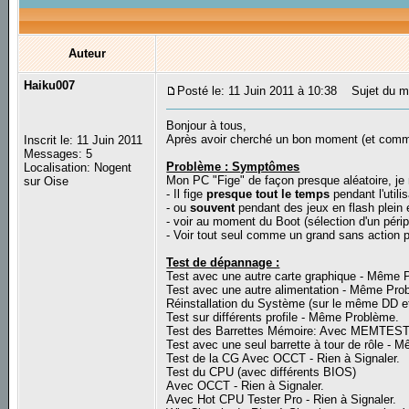
Auteur
Haiku007
Posté le: 11 Juin 2011 à 10:38
Sujet du mes
Bonjour à tous,
Après avoir cherché un bon moment (et comme
Inscrit le: 11 Juin 2011
Messages: 5
Problème : Symptômes
Localisation: Nogent
Mon PC "Fige" de façon presque aléatoire, je 
sur Oise
- Il fige
presque tout le temps
pendant l'utili
- ou
souvent
pendant des jeux en flash plein 
- voir au moment du Boot (sélection d'un pér
- Voir tout seul comme un grand sans action pa
Test de dépannage :
Test avec une autre carte graphique - Même 
Test avec une autre alimentation - Même Pro
Réinstallation du Système (sur le même DD e
Test sur différents profile - Même Problème.
Test des Barrettes Mémoire: Avec MEMTEST86
Test avec une seul barrette à tour de rôle -
Test de la CG Avec OCCT - Rien à Signaler.
Test du CPU (avec différents BIOS)
Avec OCCT - Rien à Signaler.
Avec Hot CPU Tester Pro - Rien à Signaler.