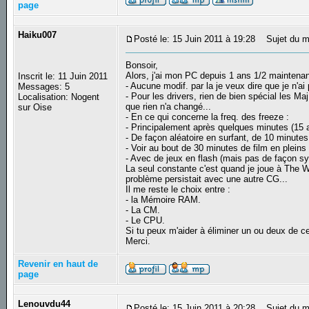
page
Haiku007
Posté le: 15 Juin 2011 à 19:28
Sujet du m
Bonsoir,
Alors, j'ai mon PC depuis 1 ans 1/2 maintenant
Inscrit le: 11 Juin 2011
- Aucune modif. par la je veux dire que je n'a
Messages: 5
- Pour les drivers, rien de bien spécial les M
Localisation: Nogent
que rien n'a changé...
sur Oise
- En ce qui concerne la freq. des freeze :
- Principalement après quelques minutes (15 
- De façon aléatoire en surfant, de 10 minutes 
- Voir au bout de 30 minutes de film en pleins 
- Avec de jeux en flash (mais pas de façon sy
La seul constante c'est quand je joue à The W
problème persistait avec une autre CG...
Il me reste le choix entre :
- la Mémoire RAM.
- La CM.
- Le CPU.
Si tu peux m'aider à éliminer un ou deux de c
Merci.
Revenir en haut de
page
Lenouvdu44
Posté le: 15 Juin 2011 à 20:28
Sujet du m