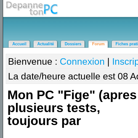
Accueil
Actualité
Dossiers
Forum
Fiches prat
Bienvenue :
Connexion
|
Inscri
La date/heure actuelle est 08 
Mon PC "Fige" (apres
plusieurs tests,
toujours par