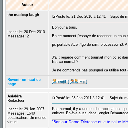
Auteur
the madcap laugh
Posté le: 21 Déc 2010 à 12:41
Sujet du me
Bonjour a tous,
Inscrit le: 20 Déc 2010
En ce moment j'essaye de redonner un coup de
Messages: 2
pc portable Acer,4go de ram, processeur i3, A
J'ai t regardé comment tournait mon pc et da
Est ce normal ?
Je ne comprends pas pourquoi ça utilise tout ç
Revenir en haut de
page
Asiakira
Posté le: 28 Jan 2011 à 12:41
Sujet du m
Rédacteur
Pas normal, il y a une ou des applications qu
Inscrit le: 29 Jan 2007
enlever. Enlève aussi dans l'onglet Démarrage 
Messages: 1540
_________________
Localisation: Un monde
"Bonjour Dame Tristesse et je te salue Mé
virtuel