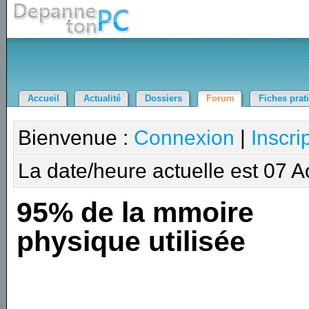
Accueil
Actualité
Dossiers
Forum
Fiches prat
Bienvenue :
Connexion
|
Inscri
La date/heure actuelle est 07 
95% de la mmoire
physique utilisée