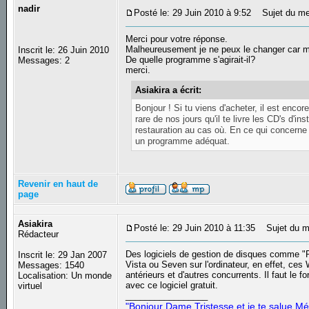
nadir
Posté le: 29 Juin 2010 à 9:52
Sujet du me
Merci pour votre réponse.
Malheureusement je ne peux le changer car m
Inscrit le: 26 Juin 2010
De quelle programme s'agirait-il?
Messages: 2
merci.
Asiakira a écrit:
Bonjour ! Si tu viens d'acheter, il est enco
rare de nos jours qu'il te livre les CD's d'ins
restauration au cas où. En ce qui concerne 
un programme adéquat.
Revenir en haut de
page
Asiakira
Posté le: 29 Juin 2010 à 11:35
Sujet du m
Rédacteur
Des logiciels de gestion de disques comme "Pa
Inscrit le: 29 Jan 2007
Vista ou Seven sur l'ordinateur, en effet, ce
Messages: 1540
antérieurs et d'autres concurrents. Il faut le f
Localisation: Un monde
avec ce logiciel gratuit.
virtuel
_________________
"Bonjour Dame Tristesse et je te salue Mé