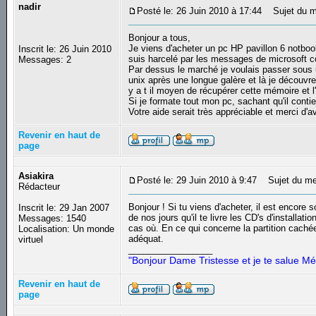
nadir
Posté le: 26 Juin 2010 à 17:44
Sujet du m
Bonjour a tous,
Je viens d'acheter un pc HP pavillon 6 notbook 
Inscrit le: 26 Juin 2010
suis harcelé par les messages de microsoft co
Messages: 2
Par dessus le marché je voulais passer sous u
unix après une longue galère et là je découvre
y a t il moyen de récupérer cette mémoire et l'
Si je formate tout mon pc, sachant qu'il contie
Votre aide serait très appréciable et merci d'
Revenir en haut de
page
Asiakira
Posté le: 29 Juin 2010 à 9:47
Sujet du me
Rédacteur
Bonjour ! Si tu viens d'acheter, il est encore 
Inscrit le: 29 Jan 2007
de nos jours qu'il te livre les CD's d'installati
Messages: 1540
cas où. En ce qui concerne la partition cach
Localisation: Un monde
adéquat.
virtuel
_________________
"Bonjour Dame Tristesse et je te salue Mé
Revenir en haut de
page