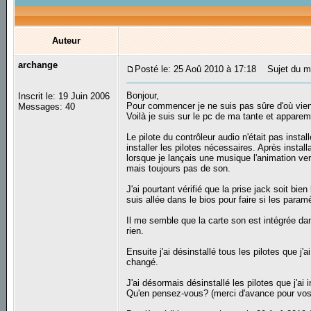
Auteur
archange
Posté le: 25 Aoû 2010 à 17:18
Sujet du me
Bonjour,
Inscrit le: 19 Juin 2006
Pour commencer je ne suis pas sûre d'où vient 
Messages: 40
Voilà je suis sur le pc de ma tante et appare
Le pilote du contrôleur audio n'était pas insta
installer les pilotes nécessaires. Après install
lorsque je lançais une musique l'animation ve
mais toujours pas de son.
J'ai pourtant vérifié que la prise jack soit bi
suis allée dans le bios pour faire si les param
Il me semble que la carte son est intégrée dans 
rien.
Ensuite j'ai désinstallé tous les pilotes que j'
changé.
J'ai désormais désinstallé les pilotes que j'ai in
Qu'en pensez-vous? (merci d'avance pour vo