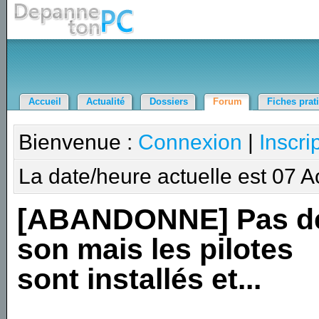
Accueil
Actualité
Dossiers
Forum
Fiches prat
Bienvenue :
Connexion
|
Inscri
La date/heure actuelle est 07 
[ABANDONNE] Pas d
son mais les pilotes
sont installés et...