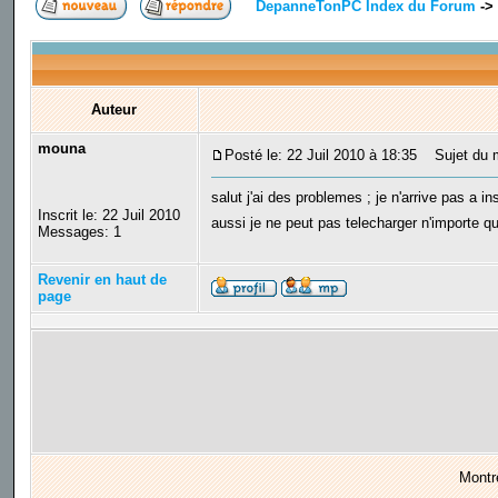
DepanneTonPC Index du Forum
->
Auteur
mouna
Posté le: 22 Juil 2010 à 18:35
Sujet du m
salut j'ai des problemes ; je n'arrive pas a i
Inscrit le: 22 Juil 2010
aussi je ne peut pas telecharger n'importe 
Messages: 1
Revenir en haut de
page
Montr