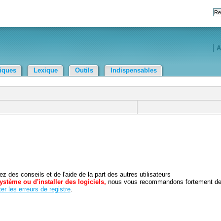
A
tiques
Lexique
Outils
Indispensables
 des conseils et de l'aide de la part des autres utilisateurs
ystème ou d'installer des logiciels,
nous vous recommandons fortement d
er les erreurs de registre
.