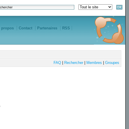
 propos
Contact
Partenaires
RSS
FAQ
|
Rechercher
|
Membres
|
Groupes
e