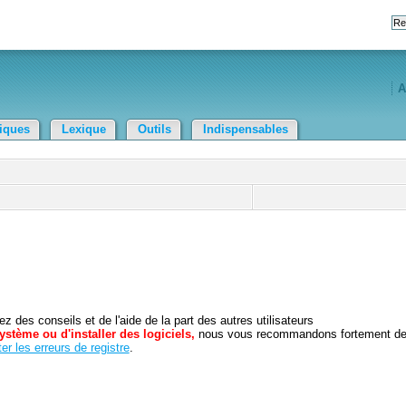
A
tiques
Lexique
Outils
Indispensables
 des conseils et de l'aide de la part des autres utilisateurs
ystème ou d'installer des logiciels,
nous vous recommandons fortement d
er les erreurs de registre
.