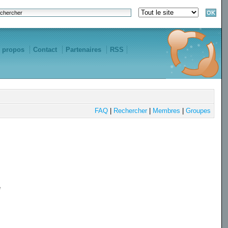
 propos
Contact
Partenaires
RSS
FAQ
|
Rechercher
|
Membres
|
Groupes
e