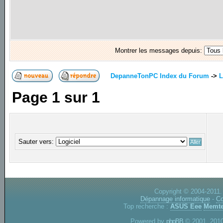
Montrer les messages depuis:
DepanneTonPC Index du Forum
->
L
Page
1
sur
1
Sauter vers:
Copyright © 2004-2011.
Dépannage informatique
-
Co
Top recherche :
ASUS Eee
Memte
Powered by
phpBB
© 2001, 2010