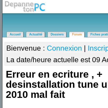
Accueil
Actualité
Dossiers
Forum
Fiches prat
Bienvenue :
Connexion
|
Inscri
La date/heure actuelle est 09 
Erreur en ecriture , +
desinstallation tune 
2010 mal fait