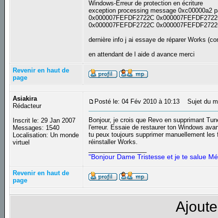
Windows-Erreur de protection en écriture
exception processing message 0xc00000a2 p
0x000007FEFDF2722C 0x000007FEFDF272
0x000007FEFDF2722C 0x000007FEFDF272
dernière info j ai essaye de réparer Works (co
en attendant de l aide d avance merci
Revenir en haut de
page
Asiakira
Posté le: 04 Fév 2010 à 10:13
Sujet du m
Rédacteur
Bonjour, je crois que Revo en supprimant Tun
Inscrit le: 29 Jan 2007
l'erreur. Essaie de restaurer ton Windows avant
Messages: 1540
tu peux toujours supprimer manuellement les fi
Localisation: Un monde
réinstaller Works.
virtuel
_________________
"Bonjour Dame Tristesse et je te salue Mé
Revenir en haut de
page
Ajoute