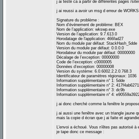
j ai testé ca a partir de différentes pages /sit
j ai reussi a avoir un msg d erreur de WORKS
Signature du problème :
Nom d’événement de problème: BEX
Nom de l’application: wkswp.exe
Version de l’application: 9.7.613.0
Horodatage de l'application: 466fad27
Nom du module par défaut: StackHash_5dde
Version du module par défaut: 0.0.0.0
Horodateur du module par défaut: 00000000
Décalage de l’exception: 00000000
Code de l’exception: c0000005
Données d’exception: 00000008
Version du système: 6.0.6002.2.2.0.768.3
Identificateur de paramètres régionaux: 1036
Information supplémentaire n° 1: 5dde
Information supplémentaire n° 2: 417f4ab62
Information supplémentaire n° 3: dc9b
Information supplémentaire n° 4: e90559a3
j ai donc cherché comme la fenêtre le propose 
j ai aussi une fenêtre avec un triangle jaune qu
mais la copie d écran que j ai faite et agrand
L'envoi a échoué. Vous n'êtes pas autorisé à e
je tape donc ce message :