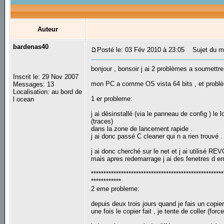
Auteur
bardenas40
Posté le: 03 Fév 2010 à 23:05
Sujet du mes
bonjour , bonsoir j ai 2 problèmes a soumettre
Inscrit le: 29 Nov 2007
mon PC a comme OS vista 64 bits , et problèm
Messages: 13
Localisation: au bord de
1 er probleme:
l ocean
j ai désinstallé (via le panneau de config ) l
(traces)
dans la zone de lancement rapide .
j ai donc passé C cleaner qui n a rien trouvé .
j ai donc cherché sur le net et j ai utilisé RE
mais apres redemarrage j ai des fenetres d 
*****************************************************
************
2 eme probleme:
depuis deux trois jours quand je fais un copier
une fois le copier fait , je tente de coller (fo