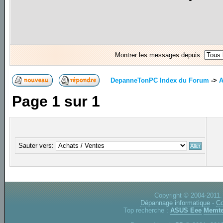
Montrer les messages depuis:
DepanneTonPC Index du Forum
->
A
Page
1
sur
1
Sauter vers:
Copyright © 2004-2011.
Dépannage informatique
-
Co
Top recherche :
ASUS Eee
Memte