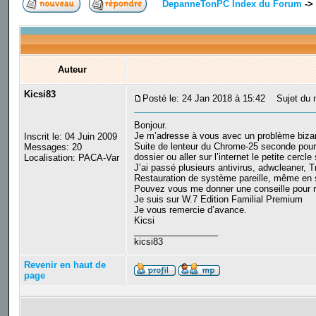
DepanneTonPC Index du Forum
->
Auteur
Kicsi83
Posté le: 24 Jan 2018 à 15:42
Sujet du m
Bonjour.
Je m’adresse à vous avec un problème bizar
Inscrit le: 04 Juin 2009
Suite de lenteur du Chrome-25 seconde pour dé
Messages: 20
dossier ou aller sur l’internet le petite cer
Localisation: PACA-Var
J’ai passé plusieurs antivirus, adwcleaner,
Restauration de système pareille, même en s
Pouvez vous me donner une conseille pour rés
Je suis sur W.7 Edition Familial Premium
Je vous remercie d’avance.
Kicsi
_________________
kicsi83
Revenir en haut de
page