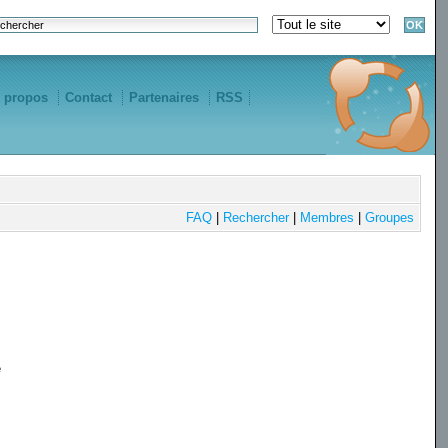
 propos
Contact
Partenaires
RSS
FAQ
|
Rechercher
|
Membres
|
Groupes
e