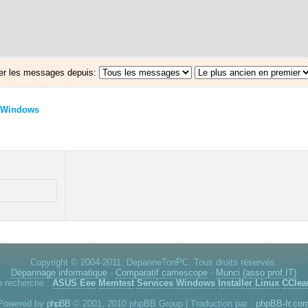
er les messages depuis:
Windows
Copyright © 2004-2011. DepanneTonPC. Tous droits réservés.
Dépannage informatique
-
Comparatif camescope
-
Munci (asso prof.IT)
p recherche :
ASUS Eee
Memtest
Services Windows
Installer Linux
CClea
Powered by
phpBB
© 2001, 2010 phpBB Group | Traduction par :
phpBB-fr.co