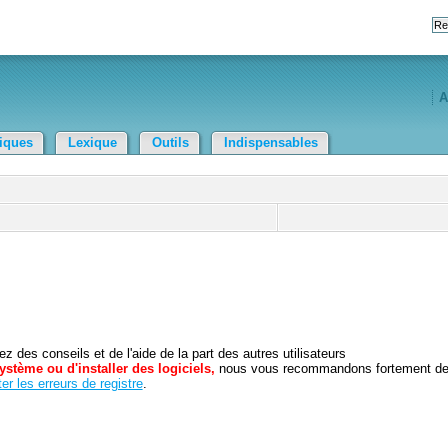
A
tiques
Lexique
Outils
Indispensables
 des conseils et de l'aide de la part des autres utilisateurs
ystème ou d'installer des logiciels,
nous vous recommandons fortement d
er les erreurs de registre
.