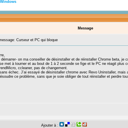
Windows
Message
essage: Curseur et PC qui bloque
re,
marrer- on ma conseiller de désinstaller et de réinstaller Chrome beta, je cro
cle se met à tourner et au bout de 1 à 2 seconde se fige et le PC ne réagit plus
 TrendMicro, ccleaner, pas de changement.
ans échec. J’ai essayé de désinstaller chrome avec Revo Uninstaller, mais 
oudre ce problème, sans que je soie obliger de tout réinstaller et perdre to
Ajouter à :