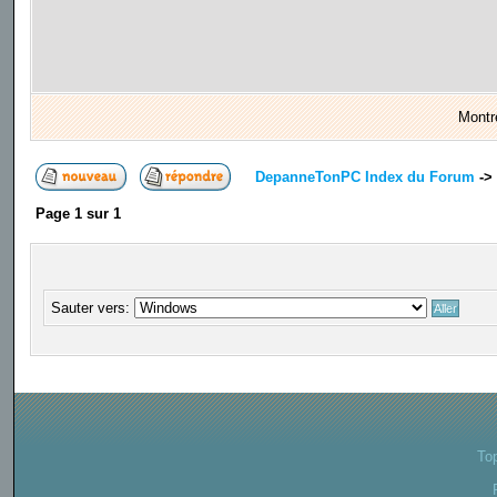
Montr
DepanneTonPC Index du Forum
->
Page
1
sur
1
Sauter vers:
To