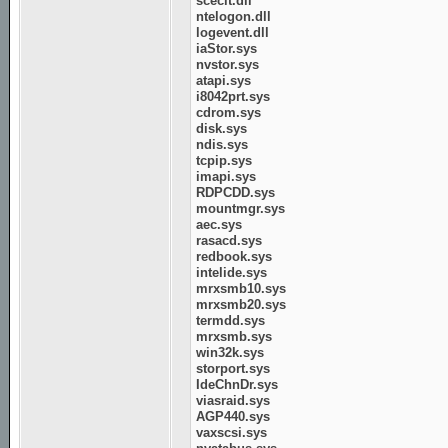
sceclt.dll
ntelogon.dll
logevent.dll
iaStor.sys
nvstor.sys
atapi.sys
i8042prt.sys
cdrom.sys
disk.sys
ndis.sys
tcpip.sys
imapi.sys
RDPCDD.sys
mountmgr.sys
aec.sys
rasacd.sys
redbook.sys
intelide.sys
mrxsmb10.sys
mrxsmb20.sys
termdd.sys
mrxsmb.sys
win32k.sys
storport.sys
IdeChnDr.sys
viasraid.sys
AGP440.sys
vaxscsi.sys