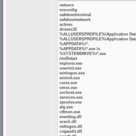
netsvcs
msconfig
safebootminimal
safebootnetwork
activex
drivers32
%ALLUSERSPROFILE%\Application Data
%ALLUSERSPROFILE%\Application Data\
%APPDATA%\*.
%APPDATA%\*.exe /s
%SYSTEMDRIVE%\*.exe
/md5start
explorer.exe
userinit.exe
winlogon.exe
wininit.exe
csrss.exe
smss.exe
svchost.exe
services.exe
spoolsv.exe
alg.exe
ctfmon.exe
eventlog.dll
scecli.dll
netlogon.dll
cngaudit.dll