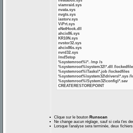
nvatabus.sys
viamraid.sys
nvata.sys
nvgts.sys
iastorv.sys
ViPrt.sys
eNetHook.dll
ahcix86.sys
KR10N.sys
nvstor32.sys
ahcix86s.sys
nvrd32.sys
/md5stop
%systemroot%\*. /mp /s
%systemroot%\system32\*.dll /lockedfil
%systemroot%\Tasks\*.job /lockedfiles
%systemroot%\system32\drivers\*.sys /l
%systemroot%\System32\config\*.sav
CREATERESTOREPOINT
Runscan
Clique sur le bouton
Ne change aucun réglage, sauf si cela t'es dem
Lorsque l'analyse sera terminée, deux fichiers