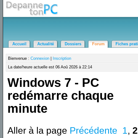
Accueil
Actualité
Dossiers
Forum
Fiches prat
Bienvenue :
Connexion
|
Inscription
La date/heure actuelle est 06 Aoû 2026 à 22:14
Windows 7 - PC
redémarre chaque
minute
Aller à la page
Précédente
1
,
2