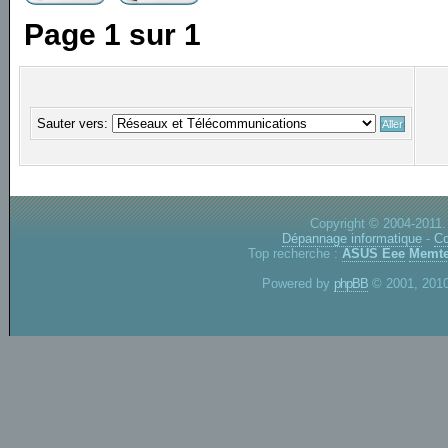
Page
1
sur
1
Sauter vers:
Copyright © 2004-2011.
Dépannage informatique
-
Co
Top recherche :
ASUS Eee
Memte
Powered by
phpBB
© 2001, 2010