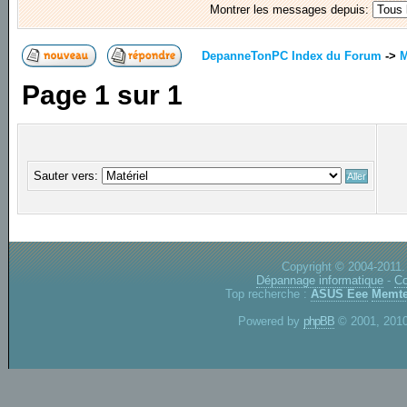
Montrer les messages depuis:
DepanneTonPC Index du Forum
->
M
Page
1
sur
1
Sauter vers:
Copyright © 2004-2011.
Dépannage informatique
-
Co
Top recherche :
ASUS Eee
Memte
Powered by
phpBB
© 2001, 2010