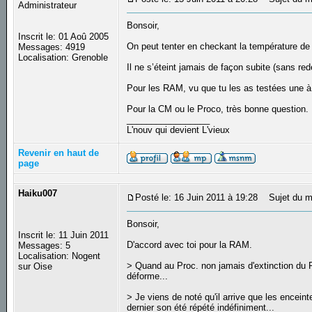
Administrateur
Bonsoir,
Inscrit le: 01 Aoû 2005
On peut tenter en checkant la température de 
Messages: 4919
Localisation: Grenoble
Il ne s’éteint jamais de façon subite (sans re
Pour les RAM, vu que tu les as testées une
Pour la CM ou le Proco, très bonne question.
_________________
L'nouv qui devient L'vieux
Revenir en haut de
page
Haiku007
Posté le: 16 Juin 2011 à 19:28
Sujet du m
Bonsoir,
Inscrit le: 11 Juin 2011
D'accord avec toi pour la RAM.
Messages: 5
Localisation: Nogent
> Quand au Proc. non jamais d'extinction du PC
sur Oise
déforme...
> Je viens de noté qu'il arrive que les encei
dernier son été répété indéfiniment...