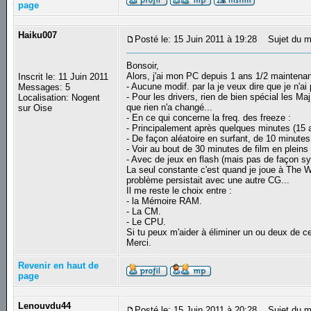
page
Haiku007
Posté le: 15 Juin 2011 à 19:28
Sujet du m
Bonsoir,
Alors, j'ai mon PC depuis 1 ans 1/2 maintenant
Inscrit le: 11 Juin 2011
- Aucune modif. par la je veux dire que je n'a
Messages: 5
- Pour les drivers, rien de bien spécial les M
Localisation: Nogent
que rien n'a changé...
sur Oise
- En ce qui concerne la freq. des freeze :
- Principalement après quelques minutes (15 
- De façon aléatoire en surfant, de 10 minutes 
- Voir au bout de 30 minutes de film en pleins 
- Avec de jeux en flash (mais pas de façon sy
La seul constante c'est quand je joue à The W
problème persistait avec une autre CG...
Il me reste le choix entre :
- la Mémoire RAM.
- La CM.
- Le CPU.
Si tu peux m'aider à éliminer un ou deux de c
Merci.
Revenir en haut de
page
Lenouvdu44
Posté le: 15 Juin 2011 à 20:28
Sujet du m