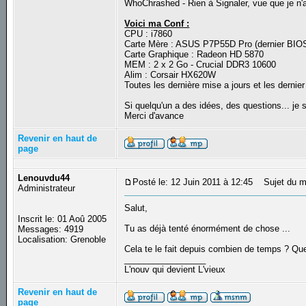
WhoChrashed - Rien à Signaler, vue que je n'a
Voici ma Conf :
CPU : i7860
Carte Mère : ASUS P7P55D Pro (dernier BIOS
Carte Graphique : Radeon HD 5870
MEM : 2 x 2 Go - Crucial DDR3 10600
Alim : Corsair HX620W
Toutes les dernière mise a jours et les dernier
Si quelqu'un a des idées, des questions... je s
Merci d'avance
Revenir en haut de
page
Lenouvdu44
Posté le: 12 Juin 2011 à 12:45
Sujet du m
Administrateur
Salut,
Inscrit le: 01 Aoû 2005
Tu as déjà tenté énormément de chose ...
Messages: 4919
Localisation: Grenoble
Cela te le fait depuis combien de temps ? Qu
_________________
L'nouv qui devient L'vieux
Revenir en haut de
page