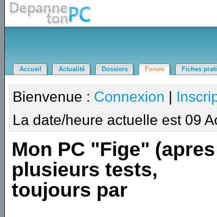
Accueil
Actualité
Dossiers
Forum
Fiches prat
Bienvenue :
Connexion
|
Inscri
La date/heure actuelle est 09 
Mon PC "Fige" (apres
plusieurs tests,
toujours par