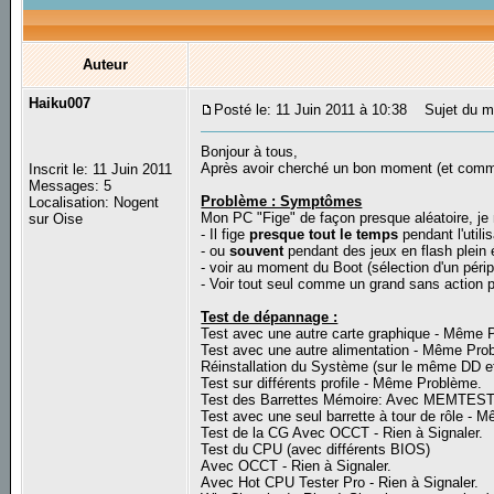
Auteur
Haiku007
Posté le: 11 Juin 2011 à 10:38
Sujet du mes
Bonjour à tous,
Après avoir cherché un bon moment (et comme
Inscrit le: 11 Juin 2011
Messages: 5
Problème : Symptômes
Localisation: Nogent
Mon PC "Fige" de façon presque aléatoire, je 
sur Oise
- Il fige
presque tout le temps
pendant l'utili
- ou
souvent
pendant des jeux en flash plein 
- voir au moment du Boot (sélection d'un pér
- Voir tout seul comme un grand sans action pa
Test de dépannage :
Test avec une autre carte graphique - Même 
Test avec une autre alimentation - Même Pro
Réinstallation du Système (sur le même DD e
Test sur différents profile - Même Problème.
Test des Barrettes Mémoire: Avec MEMTEST86
Test avec une seul barrette à tour de rôle -
Test de la CG Avec OCCT - Rien à Signaler.
Test du CPU (avec différents BIOS)
Avec OCCT - Rien à Signaler.
Avec Hot CPU Tester Pro - Rien à Signaler.