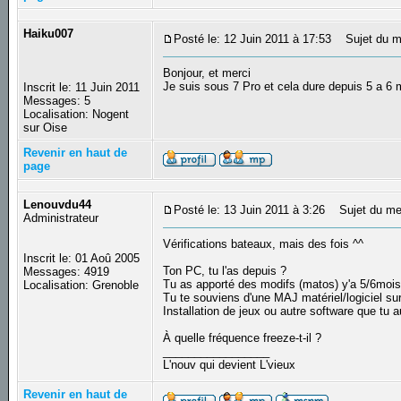
Haiku007
Posté le: 12 Juin 2011 à 17:53
Sujet du m
Bonjour, et merci
Je suis sous 7 Pro et cela dure depuis 5 a 6 
Inscrit le: 11 Juin 2011
Messages: 5
Localisation: Nogent
sur Oise
Revenir en haut de
page
Lenouvdu44
Posté le: 13 Juin 2011 à 3:26
Sujet du me
Administrateur
Vérifications bateaux, mais des fois ^^
Inscrit le: 01 Aoû 2005
Ton PC, tu l'as depuis ?
Messages: 4919
Tu as apporté des modifs (matos) y'a 5/6mois
Localisation: Grenoble
Tu te souviens d'une MAJ matériel/logiciel sur
Installation de jeux ou autre software que tu a
À quelle fréquence freeze-t-il ?
_________________
L'nouv qui devient L'vieux
Revenir en haut de