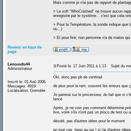
Mais comme je n'ai pas de rapport de plantage
> Le soft "WhoCrashed" ne trouve aucun rappor
enregistré par le système... c'est que cela or
> Pour la Température, la sonde indique que l
ou...)
> Et pour finir, non personne n'a de matos qui
Revenir en haut de
page
Lenouvdu44
Posté le: 17 Juin 2011 à 1:13
Sujet du me
Administrateur
Oki, donc pas pb de ventirad
Inscrit le: 01 Aoû 2005
de plus pour la ram, souvent les erreurs que 
Messages: 4919
Localisation: Grenoble
Je parierai sur le processeur, du fait que si 
lancé
Après, je ne vois pas comment déterminé précis
live, voire s'ils n'ont pas un proco de test ou a
désolé, pas d'autres idées pour le moment
en tout cas, tiens au jus ! si j'ai d'autres idée