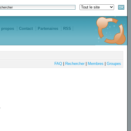
 propos
Contact
Partenaires
RSS
FAQ
|
Rechercher
|
Membres
|
Groupes
e