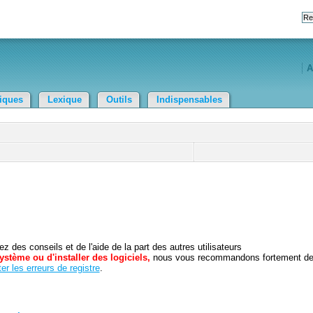
A
tiques
Lexique
Outils
Indispensables
 des conseils et de l'aide de la part des autres utilisateurs
ystème ou d'installer des logiciels,
nous vous recommandons fortement d
er les erreurs de registre
.