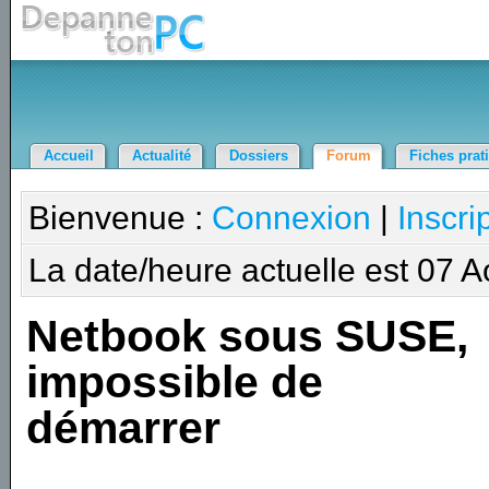
Accueil
Actualité
Dossiers
Forum
Fiches prat
Bienvenue :
Connexion
|
Inscri
La date/heure actuelle est 07 
Netbook sous SUSE,
impossible de
démarrer