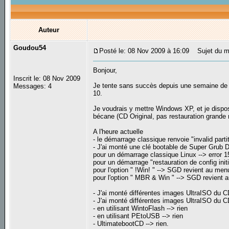
Auteur
Goudou54
Posté le: 08 Nov 2009 à 16:09
Sujet du me
Bonjour,
Inscrit le: 08 Nov 2009
Je tente sans succès depuis une semaine de 
Messages: 4
10.
Je voudrais y mettre Windows XP, et je disp
bécane (CD Original, pas restauration grande 
A l'heure actuelle
- le démarrage classique renvoie "invalid partit
- J'ai monté une clé bootable de Super Grub D
pour un démarrage classique Linux --> error 1
pour un démarrage "restauration de config initi
pour l'option " !Win! " --> SGD revient au men
pour l'option " MBR & Win " --> SGD revient 
- J'ai monté différentes images UltraISO du 
- J'ai monté différentes images UltraISO du 
- en utilisant WintoFlash --> rien
- en utilisant PEtoUSB --> rien
- UltimatebootCD --> rien.