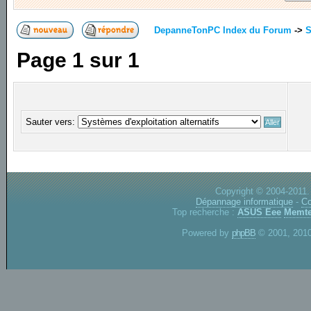
DepanneTonPC Index du Forum
->
S
Page
1
sur
1
Sauter vers:
Copyright © 2004-2011.
Dépannage informatique
-
Co
Top recherche :
ASUS Eee
Memte
Powered by
phpBB
© 2001, 2010