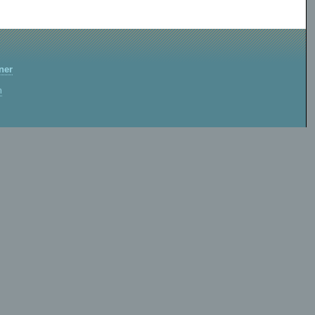
ner
m