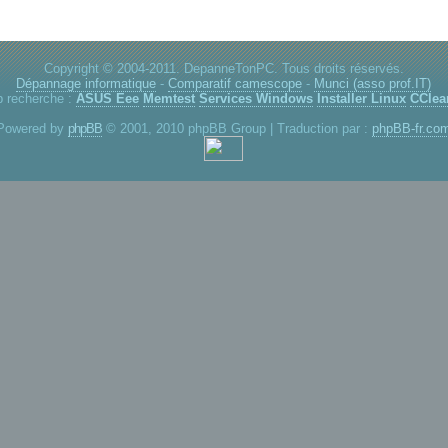
Copyright © 2004-2011. DepanneTonPC. Tous droits réservés.
Dépannage informatique
-
Comparatif camescope
-
Munci (asso prof.IT)
p recherche :
ASUS Eee
Memtest
Services Windows
Installer Linux
CClea
Powered by
phpBB
© 2001, 2010 phpBB Group | Traduction par :
phpBB-fr.co