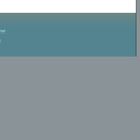
ner
m