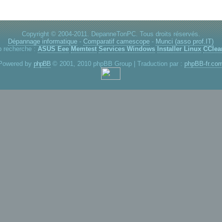
Copyright © 2004-2011. DepanneTonPC. Tous droits réservés.
Dépannage informatique
-
Comparatif camescope
-
Munci (asso prof.IT)
p recherche :
ASUS Eee
Memtest
Services Windows
Installer Linux
CClea
Powered by
phpBB
© 2001, 2010 phpBB Group | Traduction par :
phpBB-fr.co