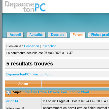
Accueil
Actualité
Dossiers
Forum
Fiches prat
Bienvenue :
Connexion
|
Inscription
La date/heure actuelle est 07 Aoû 2026 à 14:47
5 résultats trouvés
DepanneTonPC Index du Forum
Auteur
Sujet:
problème Office XP avec execution de Word
dridri14
Forum:
Logiciel
Posté le: 24 Fév 2005 à 
apparemment ça devait être ce fichier normal.do
Réponses:
8