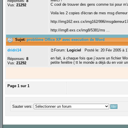
Merci !
Réponses:
8
C cool de trouver des gens comme toi pour m'a
Vus:
21292
Voila les 2 copies d'écran de mes msg d'erreur
http://img162.exs.cx/img162/996/msgderreur17
http://img8.exs.cx/img8/5381/ms ...
Sujet:
problème Office XP avec execution de Word
dridri14
Forum:
Logiciel
Posté le: 20 Fév 2005 à 
en fait, à chaque fois que j´ouvre un fichier 
Réponses:
8
petite fenêtre ( tt le monde a déjà du en voir un
Vus:
21292
Page
1
sur
1
Sauter vers: