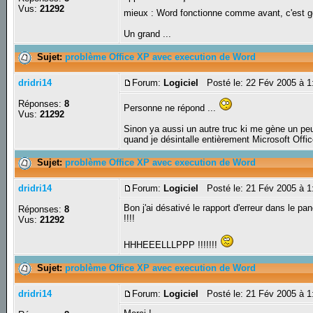
Vus:
21292
mieux : Word fonctionne comme avant, c'est g
Un grand ...
Sujet:
problème Office XP avec execution de Word
dridri14
Forum:
Logiciel
Posté le: 22 Fév 2005 à 
Réponses:
8
Personne ne répond ...
Vus:
21292
Sinon ya aussi un autre truc ki me gène un peu
quand je désintalle entièrement Microsoft Offic
Sujet:
problème Office XP avec execution de Word
dridri14
Forum:
Logiciel
Posté le: 21 Fév 2005 à 
Bon j'ai désativé le rapport d'erreur dans le p
Réponses:
8
!!!!
Vus:
21292
HHHEEELLLPPP !!!!!!!
Sujet:
problème Office XP avec execution de Word
dridri14
Forum:
Logiciel
Posté le: 21 Fév 2005 à 