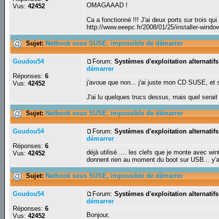
OMAGAAAD !
Vus:
42452
Ca a fonctionné !!! J'ai deux ports sur trois q
http://www.eeepc.fr/2008/01/25/installer-window
Sujet:
Netbook sous SUSE, impossible de démarrer
Goudou54
Forum:
Systèmes d'exploitation alternatifs
démarrer
Réponses:
6
j'avoue que non... j'ai juste mon CD SUSE, et
Vus:
42452
J'ai lu quelques trucs dessus, mais quel serait
Sujet:
Netbook sous SUSE, impossible de démarrer
Goudou54
Forum:
Systèmes d'exploitation alternatifs
démarrer
Réponses:
6
déjà utilisé..... les clefs que je monte avec wi
Vus:
42452
donnent rien au moment du boot sur USB... y'a 
Sujet:
Netbook sous SUSE, impossible de démarrer
Goudou54
Forum:
Systèmes d'exploitation alternatifs
démarrer
Réponses:
6
Bonjour,
Vus:
42452