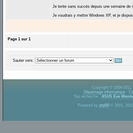
Je tente sans succès depuis une semaine de r
Je voudrais y mettre Windows XP, et je dispose
Page
1
sur
1
Sauter vers:
Copyright © 2004-2011.
Dépannage informatique
-
Co
Top recherche :
ASUS Eee
Memte
Powered by
phpBB
© 2001, 2010