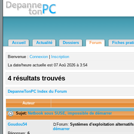
Accueil
Actualité
Dossiers
Forum
Fiches prat
Bienvenue :
Connexion
|
Inscription
La date/heure actuelle est 07 Aoû 2026 à 3:54
4 résultats trouvés
DepanneTonPC Index du Forum
Auteur
Sujet:
Netbook sous SUSE, impossible de démarrer
Goudou54
Forum:
Systèmes d'exploitation alternatifs
démarrer
Réponses:
6