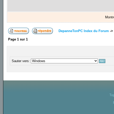
Montr
DepanneTonPC Index du Forum
->
Page
1
sur
1
Sauter vers:
To