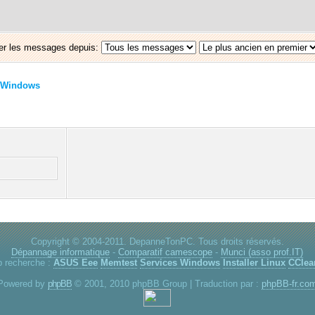
er les messages depuis:
Windows
Copyright © 2004-2011. DepanneTonPC. Tous droits réservés.
Dépannage informatique
-
Comparatif camescope
-
Munci (asso prof.IT)
p recherche :
ASUS Eee
Memtest
Services Windows
Installer Linux
CClea
Powered by
phpBB
© 2001, 2010 phpBB Group | Traduction par :
phpBB-fr.co