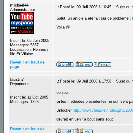
mickael44
Posté le: 09 Juil 2006 à 16:45
Sujet du 
Administrateur
Salut, un article a été fait sur ce problème :
Voila @+
Inscrit le: 05 Juin 2005
Messages: 5837
Localisation: Rennes /
Ille Et Vilaine
Revenir en haut de
page
!aur3n7
Posté le: 09 Juil 2006 à 17:58
Sujet du 
Dépanneur
bonjour,
Inscrit le: 11 Oct 2005
Si les méthodes précédentes ne suffisent p
Messages: 1328
Unlocker
http://www.cfasi.net/index.php/200
devrait en venir à bout sans souci
Revenir en haut de