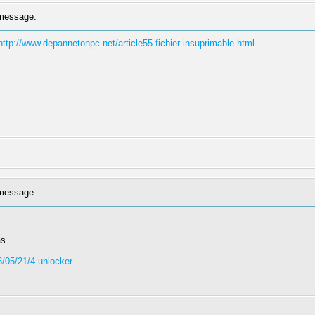
message:
http://www.depannetonpc.net/article55-fichier-insuprimable.html
message:
as
6/05/21/4-unlocker