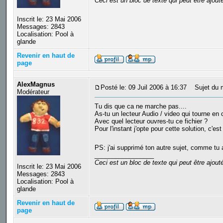
Ceci est un bloc de texte qui peut être ajou
Inscrit le: 23 Mai 2006
Messages: 2843
Localisation: Pool à
glande
Revenir en haut de
page
AlexMagnus
Posté le: 09 Juil 2006 à 16:37
Sujet du 
Modérateur
Tu dis que ca ne marche pas....
As-tu un lecteur Audio / video qui tourne e
Avec quel lecteur ouvres-tu ce fichier ?
Pour l'instant j'opte pour cette solution, c'es
PS: j'ai supprimé ton autre sujet, comme tu 
_________________
Ceci est un bloc de texte qui peut être ajou
Inscrit le: 23 Mai 2006
Messages: 2843
Localisation: Pool à
glande
Revenir en haut de
page