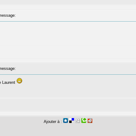
message:
message:
e Laurent
Ajouter à :