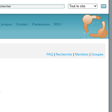
 propos
Contact
Partenaires
RSS
FAQ
|
Rechercher
|
Membres
|
Groupes
e