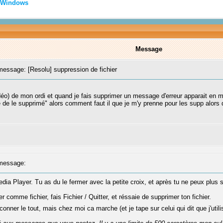
Windows
Message
ssage: [Resolu] suppression de fichier
déo) de mon ordi et quand je fais supprimer un message d'erreur apparait en me
de le supprimé" alors comment faut il que je m'y prenne pour les supp alors qu
message:
a Player. Tu as du le fermer avec la petite croix, et après tu ne peux plus su
omme fichier, fais Fichier / Quitter, et réssaie de supprimer ton fichier.
conner le tout, mais chez moi ca marche (et je tape sur celui qui dit que j'util