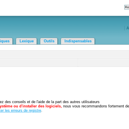
A
tiques
Lexique
Outils
Indispensables
 des conseils et de l'aide de la part des autres utilisateurs
ystème ou d'installer des logiciels,
nous vous recommandons fortement d
er les erreurs de registre
.