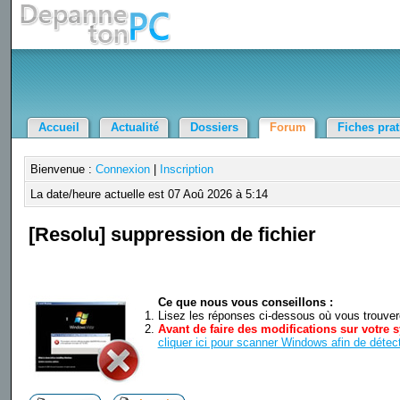
Accueil
Actualité
Dossiers
Forum
Fiches pra
Bienvenue :
Connexion
|
Inscription
La date/heure actuelle est 07 Aoû 2026 à 5:14
[Resolu] suppression de fichier
Ce que nous vous conseillons :
Lisez les réponses ci-dessous où vous trouverez
Avant de faire des modifications sur votre s
cliquer ici pour scanner Windows afin de détect