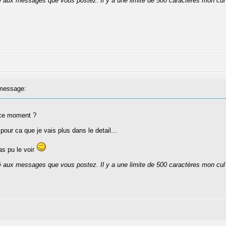
té aux messages que vous postez. Il y a une limite de 500 caractères mon cul
message:
n ce moment ?
t pour ca que je vais plus dans le detail...
as pu le voir
té aux messages que vous postez. Il y a une limite de 500 caractères mon cul