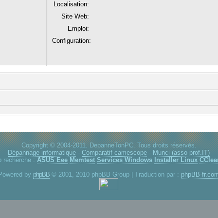
Localisation:
Site Web:
Emploi:
Configuration:
Copyright © 2004-2011. DepanneTonPC. Tous droits réservés.
Dépannage informatique
-
Comparatif camescope
-
Munci (asso prof.IT)
p recherche :
ASUS Eee
Memtest
Services Windows
Installer Linux
CClea
Powered by
phpBB
© 2001, 2010 phpBB Group | Traduction par :
phpBB-fr.co