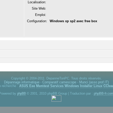
Localisation:
Site Web:
Emploi:
Configuration:
Windows xp sp2 avec free box
Copyright © 2004-2011. DepanneTonPC. Tous droits réservés.
Dépannage informatique
-
Comparatif camescope
-
Munci (asso prof.IT)
p recherche :
ASUS Eee
Memtest
Services Windows
Installer Linux
CClea
Powered by
phpBB
© 2001, 2010 phpBB Group | Traduction par :
phpBB-fr.co